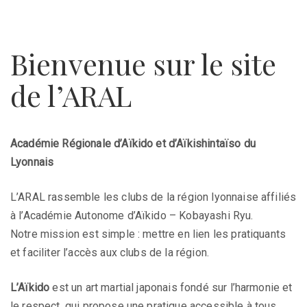
navigat
Bienvenue sur le site
de l’ARAL
Académie Régionale d’Aïkido et d’Aïkishintaïso du
Lyonnais
L’ARAL rassemble les clubs de la région lyonnaise affiliés
à l’Académie Autonome d’Aïkido – Kobayashi Ryu.
Notre mission est simple : mettre en lien les pratiquants
et faciliter l’accès aux clubs de la région.
L’Aïkido
est un art martial japonais fondé sur l’harmonie et
le respect, qui propose une pratique accessible à tous,